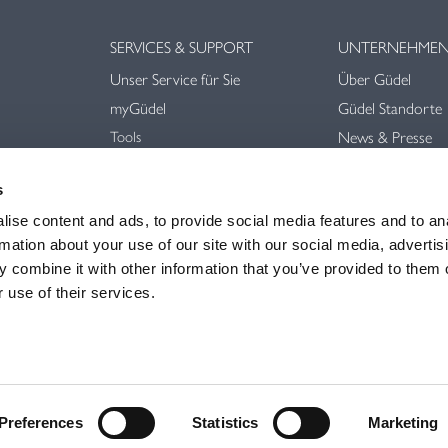
SERVICES & SUPPORT
UNTERNEHME
Unser Service für Sie
Über Güdel
myGüdel
Güdel Standorte
Tools
News & Presse
Downloads
Messen & Events
Videos
s
Nachhaltigkeit
AGB
ise content and ads, to provide social media features and to an
rmation about your use of our site with our social media, advertis
 combine it with other information that you’ve provided to them o
 use of their services.
Impress
Preferences
Statistics
Marketing