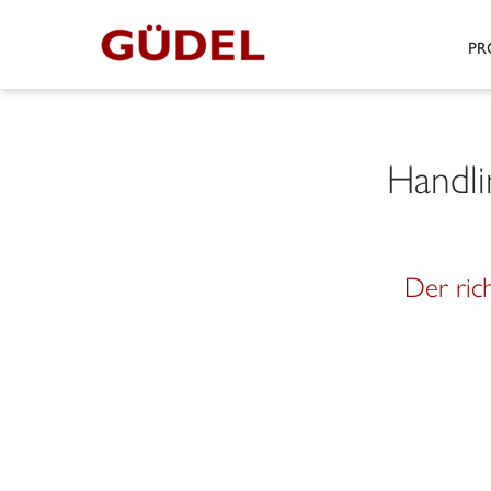
PR
Handli
Der ric