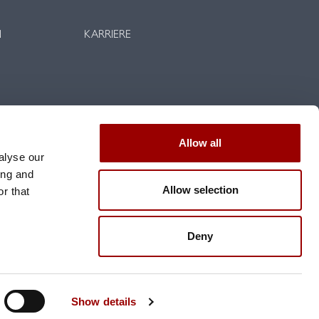
N
KARRIERE
Allow all
alyse our
ing and
Allow selection
r that
Deny
um
Nutzungsbedingungen
Datenschutzerklärung
Show details