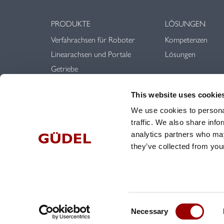
PRODUKTE
LÖSUNGEN
Verfahrachsen für Roboter
Kompetenzen
Linearachsen und Portale
Lösungen
Getriebe
Linearführungen
This website uses cookie
Zahnstangen & Ritzel
We use cookies to personal
traffic. We also share info
analytics partners who may
they’ve collected from your
© Güdel Group AG 1954 - 2026
Consent
Necessary
Selection