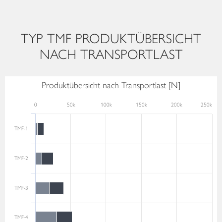
TYP TMF PRODUKTÜBERSICHT
NACH TRANSPORTLAST
Produktübersicht nach Transportlast [N]
0
50k
100k
150k
200k
250k
TMF-1
TMF-2
TMF-3
TMF-4