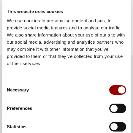
Produkt- und
Broschüre
Polish
pdf
Lösungsportfolio
This website uses cookies
We use cookies to personalise content and ads, to
Showing 1 to 10 of 11 entries
provide social media features and to analyse our traffic.
We also share information about your use of our site with
1
2
our social media, advertising and analytics partners who
may combine it with other information that you’ve
provided to them or that they’ve collected from your use
of their services.
Previous
Next
VERWANDTE PRODUKTE
Consent
Necessary
Selection
Preferences
Statistics