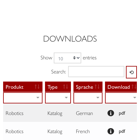
DOWNLOADS
Show
entries
Search:
⟲
Produkt
Type
Sprache
Download
Robotics
Katalog
German
pdf
Robotics
Katalog
French
pdf