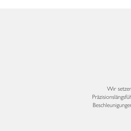
Wir setze
Präzisionslängs
Beschleunigunge